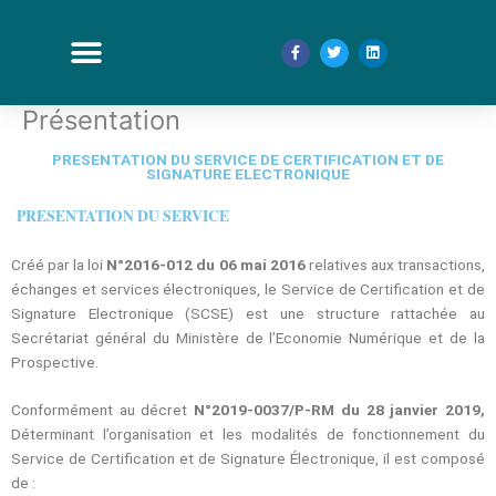
Aller
au
F
T
L
a
w
i
contenu
c
i
n
e
t
k
b
t
e
Présentation
o
e
d
o
r
i
k
n
-
PRESENTATION DU SERVICE DE CERTIFICATION ET DE
f
SIGNATURE ELECTRONIQUE
PRESENTATION DU SERVICE
Créé par la loi
N°2016-012 du 06 mai 2016
relatives aux transactions,
échanges et services électroniques, le Service de Certification et de
Signature Electronique (SCSE) est une structure rattachée au
Secrétariat général du Ministère de l’Economie Numérique et de la
Prospective.
Conformément au décret
N°2019-0037/P-RM du 28 janvier 2019,
Déterminant l’organisation et les modalités de fonctionnement du
Service de Certification et de Signature Électronique, il est composé
de :